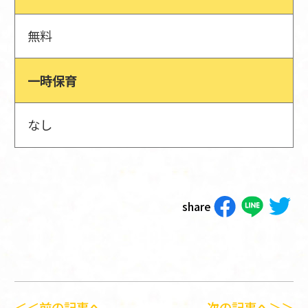
無料
一時保育
なし
share
＜＜前の記事へ
次の記事へ＞＞