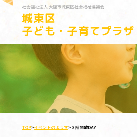
社会福祉法人
大阪市城東区社会福祉協議会
城東区
子ども・子育てプラザ
TOP
>
イベントのようす
>
３階開放DAY