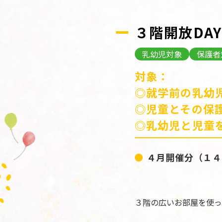
３階開放DAY
乳幼児対象
保護者
対象：
◎就学前の乳幼
◎児童とその保
◎乳幼児と児童
４月開催分（１４日
３階の広いお部屋を使っ