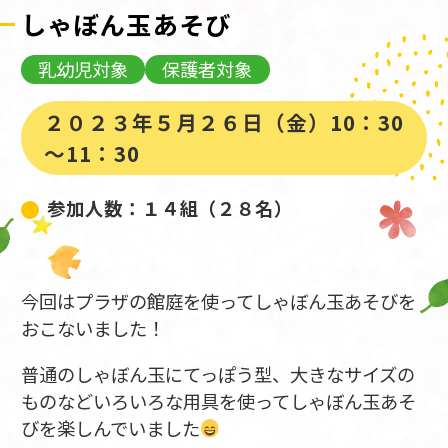
しゃぼん玉あそび
乳幼児対象
保護者対象
２０２３年５月２６日（金）10：30
～11：30
参加人数：１４組（２８名）
今回はプラザの館庭を使ってしゃぼん玉あそびを
おこないました！
普通のしゃぼん玉にてっぽう型、大きなサイズの
ものなどいろいろな用具を使ってしゃぼん玉あそ
びを楽しんでいました