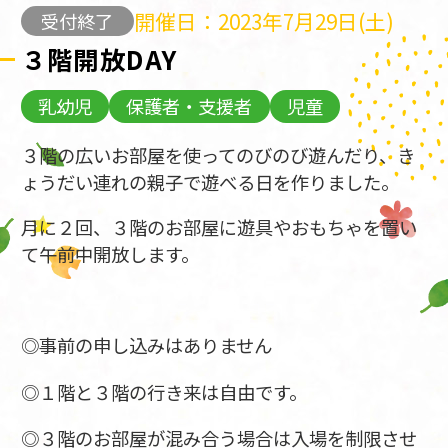
開催日：2023年7月29日(土)
受付終了
３階開放DAY
乳幼児
保護者・支援者
児童
３階の広いお部屋を使ってのびのび遊んだり、き
ょうだい連れの親子で遊べる日を作りました。
月に２回、３階のお部屋に遊具やおもちゃを置い
て午前中開放します。
◎事前の申し込みはありません
◎１階と３階の行き来は自由です。
◎３階のお部屋が混み合う場合は入場を制限させ