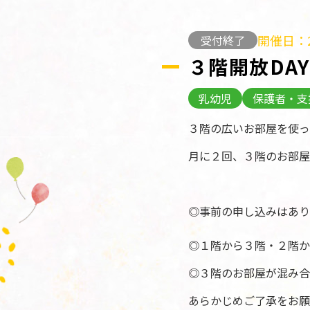
開催日：2
受付終了
３階開放DAY
乳幼児
保護者・支
３階の広いお部屋を使っ
月に２回、３階のお部屋
◎事前の申し込みはあり
◎１階から３階・２階か
◎３階のお部屋が混み合
あらかじめご了承をお願