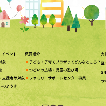
一覧に戻る
・イベント
概要紹介
支
対象
子ども・子育てプラザってどんなところ？
区
象
つどいの広場・児童の遊び場
S
・支援者等対象
ファミリーサポートセンター事業
プ
トのようす