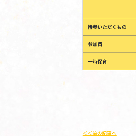
持参いただくもの
参加費
一時保育
＜＜前の記事へ