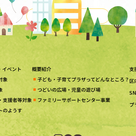
一覧に戻る
・イベント
概要紹介
支
対象
子ども・子育てプラザってどんなところ？
区
象
つどいの広場・児童の遊び場
S
・支援者等対象
ファミリーサポートセンター事業
プ
トのようす