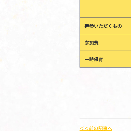
持参いただくもの
参加費
一時保育
＜＜前の記事へ