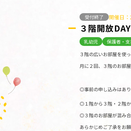
開催日：2
受付終了
３階開放DAY
乳幼児
保護者・支
３階の広いお部屋を使っ
月に２回、３階のお部屋
◎事前の申し込みはあり
◎１階から３階・２階か
◎３階のお部屋が混み合
あらかじめご了承をお願