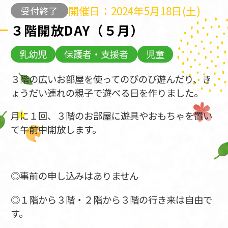
開催日：2024年5月18日(土)
受付終了
３階開放DAY（５月）
乳幼児
保護者・支援者
児童
３階の広いお部屋を使ってのびのび遊んだり、き
ょうだい連れの親子で遊べる日を作りました。
月に１回、３階のお部屋に遊具やおもちゃを置い
て午前中開放します。
◎事前の申し込みはありません
◎１階から３階・２階から３階の行き来は自由で
す。