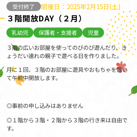
開催日：2025年2月15日(土)
受付終了
３階開放DAY（２月）
乳幼児
保護者・支援者
児童
３階の広いお部屋を使ってのびのび遊んだり、き
ょうだい連れの親子で遊べる日を作りました。
月に１回、３階のお部屋に遊具やおもちゃを置い
て午前中開放します。
◎事前の申し込みはありません
◎１階から３階・２階から３階の行き来は自由で
す。