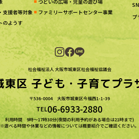
象
つどいの広場・児童の遊び場
S
・支援者等対象
ファミリーサポートセンター事業
プ
トのようす
社会福祉法人 大阪市城東区社会福祉協議会
城東区
子ども・子育てプラ
〒536-0004
大阪市城東区今福西1-1-39
06-6933-2880
TEL
利用時間 9時～17時30分(夜間の利用予約がある場合は21時まで)
※遊べる時間や休業などの情報については概要紹介でご確認ください。