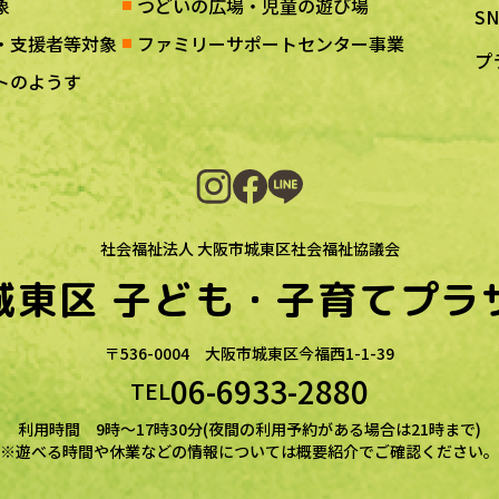
象
つどいの広場・児童の遊び場
S
・支援者等対象
ファミリーサポートセンター事業
プ
トのようす
社会福祉法人 大阪市城東区社会福祉協議会
城東区
子ども・子育てプラ
〒536-0004
大阪市城東区今福西1-1-39
06-6933-2880
TEL
利用時間 9時～17時30分(夜間の利用予約がある場合は21時まで)
※遊べる時間や休業などの情報については概要紹介でご確認ください。