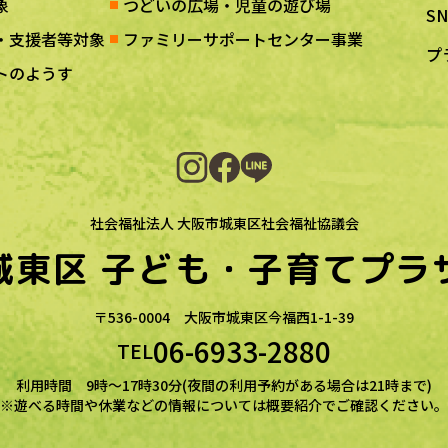
象
つどいの広場・児童の遊び場
S
・支援者等対象
ファミリーサポートセンター事業
プ
トのようす
社会福祉法人 大阪市城東区社会福祉協議会
城東区
子ども・子育てプラ
〒536-0004
大阪市城東区今福西1-1-39
06-6933-2880
TEL
利用時間 9時～17時30分(夜間の利用予約がある場合は21時まで)
※遊べる時間や休業などの情報については概要紹介でご確認ください。