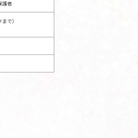
保護者
クまで）