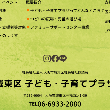
・イベント
概要紹介
支
対象
子ども・子育てプラザってどんなところ？
区
象
つどいの広場・児童の遊び場
S
・支援者等対象
ファミリーサポートセンター事業
プ
トのようす
社会福祉法人 大阪市城東区社会福祉協議会
城東区
子ども・子育てプラ
〒536-0004
大阪市城東区今福西1-1-39
06-6933-2880
TEL