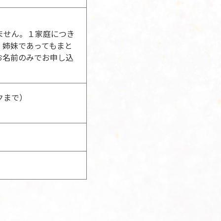
ません。１家庭につき
・姉妹であってもまと
お名前のみでお申し込
クまで）