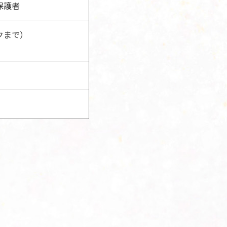
保護者
クまで）