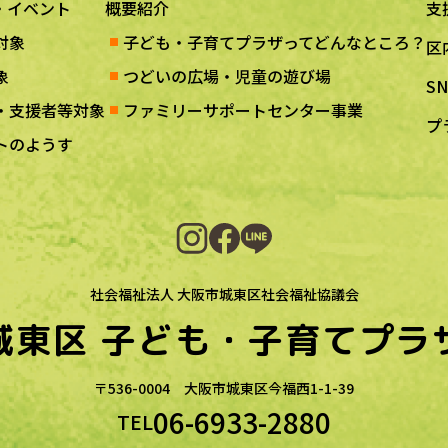
・イベント
概要紹介
支
対象
子ども・子育てプラザってどんなところ？
区
象
つどいの広場・児童の遊び場
S
・支援者等対象
ファミリーサポートセンター事業
プ
トのようす
社会福祉法人 大阪市城東区社会福祉協議会
城東区
子ども・子育てプラ
〒536-0004
大阪市城東区今福西1-1-39
06-6933-2880
TEL