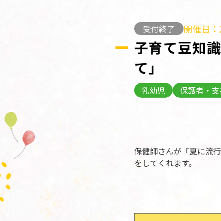
開催日：2
受付終了
子育て豆知
て」
乳幼児
保護者・支
保健師さんが「夏に流行
をしてくれます。