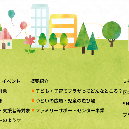
一覧に戻る
・イベント
概要紹介
支
対象
子ども・子育てプラザってどんなところ？
区
象
つどいの広場・児童の遊び場
S
・支援者等対象
ファミリーサポートセンター事業
プ
トのようす