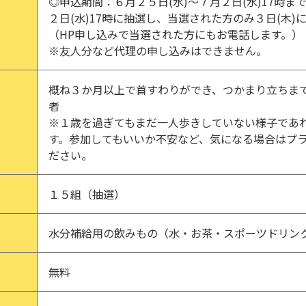
◎申込期間：６月２５日(水)～７月２日(水)17時ま
２日(水)17時に抽選し、当選された方のみ３日(木)
（HP申し込みで当選された方にもお電話します。）
※友人分など代理の申し込みはできません。
概ね３か月以上で首すわりができ、つかまり立ちま
者
※１歳を過ぎてもまだ一人歩きしていない様子であ
す。参加してもいいか不安など、気になる場合はプ
ださい。
１５組（抽選）
水分補給用の飲みもの（水・お茶・スポーツドリン
無料