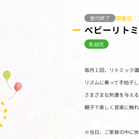
開催日：2
受付終了
ベビーリト
乳幼児
毎月１回、リトミック講
リズムに乗って手拍子し
さまざまな刺激を与える
親子で楽しく音楽に触れ
※当日、ご家族の中に休