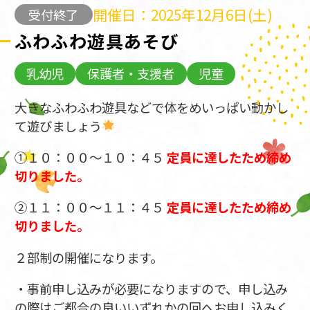
開催日：2025年12月6日(土)
受付終了
ふわふわ遊具あそび
乳幼児
保護者・支援者
児童
大きなふわふわ遊具などで体をめいっぱい動かし
て遊びましょう
①１０：００～１０：４５
定員に達したため締め
切りました。
②１１：００～１１：４５
定員に達したため締め
切りました。
２部制の開催になります。
・事前申し込みが必要になりますので、申し込み
の際はご都合の良いいずれかの回へお申し込みく