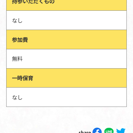
持参いただくもの
なし
参加費
無料
一時保育
なし
share