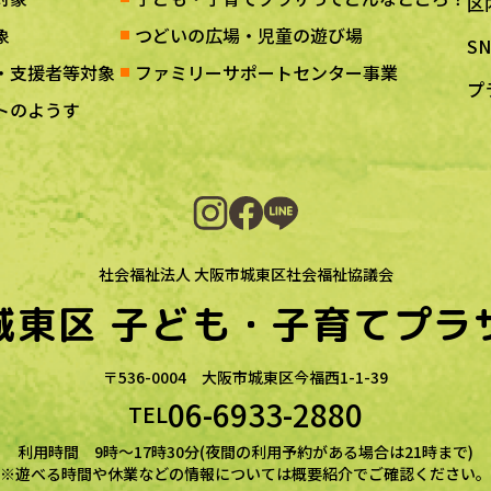
区
象
つどいの広場・児童の遊び場
S
・支援者等対象
ファミリーサポートセンター事業
プ
トのようす
社会福祉法人 大阪市城東区社会福祉協議会
城東区
子ども・子育てプラ
〒536-0004
大阪市城東区今福西1-1-39
06-6933-2880
TEL
利用時間 9時～17時30分(夜間の利用予約がある場合は21時まで)
※遊べる時間や休業などの情報については概要紹介でご確認ください。