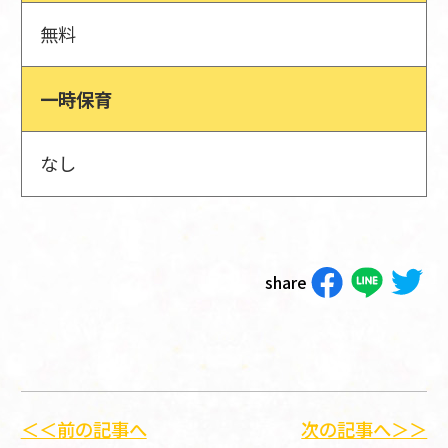
無料
一時保育
なし
share
＜＜前の記事へ
次の記事へ＞＞