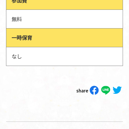
参加費
無料
一時保育
なし
share