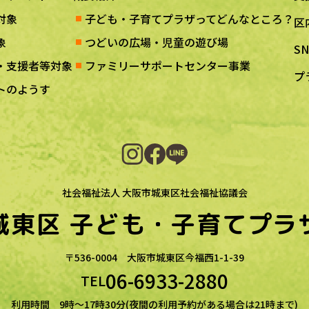
対象
子ども・子育てプラザってどんなところ？
区
象
つどいの広場・児童の遊び場
S
・支援者等対象
ファミリーサポートセンター事業
プ
トのようす
社会福祉法人 大阪市城東区社会福祉協議会
城東区
子ども・子育てプラ
〒536-0004
大阪市城東区今福西1-1-39
06-6933-2880
TEL
利用時間 9時～17時30分(夜間の利用予約がある場合は21時まで)